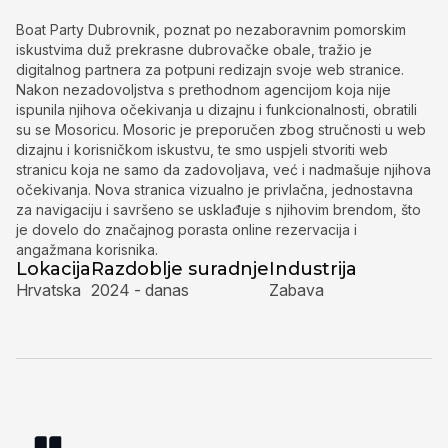
Boat Party Dubrovnik, poznat po nezaboravnim pomorskim
iskustvima duž prekrasne dubrovačke obale, tražio je
digitalnog partnera za potpuni redizajn svoje web stranice.
Nakon nezadovoljstva s prethodnom agencijom koja nije
ispunila njihova očekivanja u dizajnu i funkcionalnosti, obratili
su se Mosoricu. Mosoric je preporučen zbog stručnosti u web
dizajnu i korisničkom iskustvu, te smo uspjeli stvoriti web
stranicu koja ne samo da zadovoljava, već i nadmašuje njihova
očekivanja. Nova stranica vizualno je privlačna, jednostavna
za navigaciju i savršeno se usklađuje s njihovim brendom, što
je dovelo do značajnog porasta online rezervacija i
angažmana korisnika.
Lokacija
Razdoblje suradnje
Industrija
Hrvatska
2024 - danas
Zabava