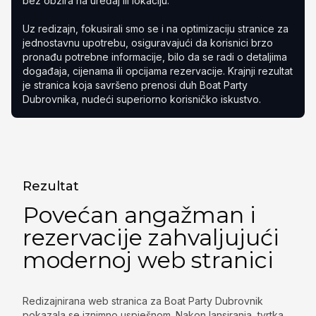
bez obzira na uređaj ili lokaciju.
Uz redizajn, fokusirali smo se i na optimizaciju stranice za
jednostavnu upotrebu, osiguravajući da korisnici brzo
pronađu potrebne informacije, bilo da se radi o detaljima
događaja, cijenama ili opcijama rezervacije. Krajnji rezultat
je stranica koja savršeno prenosi duh Boat Party
Dubrovnika, nudeći superiorno korisničko iskustvo.
Rezultat
Povećan angažman i
rezervacije zahvaljujući
modernoj web stranici
Redizajnirana web stranica za Boat Party Dubrovnik
pokazala se iznimno uspješnom. Nakon lansiranja, tvrtka