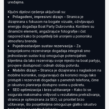
uređajima.
Ključni dijelovi rješenja uključivali su:
Prilagođeni, impresivni dizajn
– Stranica je
dizajnirana s fokusom na bogate vizuale, oživljavajući
energiju događaja Boat Party Dubrovnika. Korišteni su
dinamični elementi, angažirajuće fotografije i čist
raspored kako bi posjetitelji bili uronjeni u pomorsku
atmosferu brenda.
Pojednostavljen sustav rezervacija
– Za
besprijekorno rezerviranje događaja integrirali smo
jednostavan sustav koji omogućuje potencijalnim
klijentima da lako rezerviraju svoje mjesto na boat partyju,
provjere dostupnost i odmah dobiju potvrdu.
Mobilni dizajn
– Stranica je dizajnirana s naglaskom na
mobilne korisnike, osiguravajući da korisnici mogu lako
pristupiti i rezervirati događaje s pametnih telefona, čime
je iskustvo planiranja dostupno svima u pokretu.
SEO optimizacija i brzo učitavanje
– Kako bi se
osigurala maksimalna vidljivost u rezultatima pretraživanja,
stranica je optimizirana za SEO, uz prioritet brzo
učitavanje, što posjetiteljima omogućuje glatko iskustvo