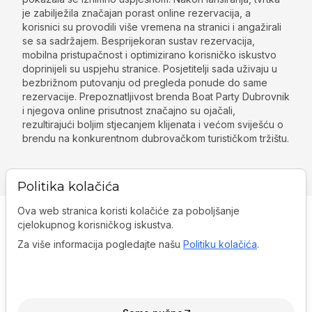
je zabilježila značajan porast online rezervacija, a
korisnici su provodili više vremena na stranici i angažirali
se sa sadržajem. Besprijekoran sustav rezervacija,
mobilna pristupačnost i optimizirano korisničko iskustvo
doprinijeli su uspjehu stranice. Posjetitelji sada uživaju u
bezbrižnom putovanju od pregleda ponude do same
rezervacije. Prepoznatljivost brenda Boat Party Dubrovnik
i njegova online prisutnost značajno su ojačali,
rezultirajući boljim stjecanjem klijenata i većom sviješću o
brendu na konkurentnom dubrovačkom turističkom tržištu.
Politika kolačića
Ova web stranica koristi kolačiće za poboljšanje
cjelokupnog korisničkog iskustva.
Za više informacija pogledajte našu
Politiku kolačića
.
Ured:
A. G. Matoša 12, 21204,
Dugopolje, Croatia