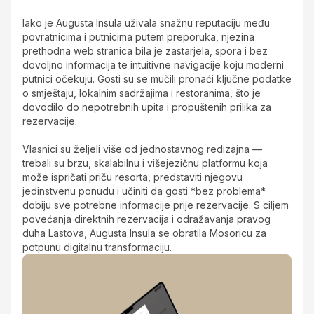
Iako je Augusta Insula uživala snažnu reputaciju među
povratnicima i putnicima putem preporuka, njezina
prethodna web stranica bila je zastarjela, spora i bez
dovoljno informacija te intuitivne navigacije koju moderni
putnici očekuju. Gosti su se mučili pronaći ključne podatke
o smještaju, lokalnim sadržajima i restoranima, što je
dovodilo do nepotrebnih upita i propuštenih prilika za
rezervacije.
Vlasnici su željeli više od jednostavnog redizajna —
trebali su brzu, skalabilnu i višejezičnu platformu koja
može ispričati priču resorta, predstaviti njegovu
jedinstvenu ponudu i učiniti da gosti *bez problema*
dobiju sve potrebne informacije prije rezervacije. S ciljem
povećanja direktnih rezervacija i odražavanja pravog
duha Lastova, Augusta Insula se obratila Mosoricu za
potpunu digitalnu transformaciju.