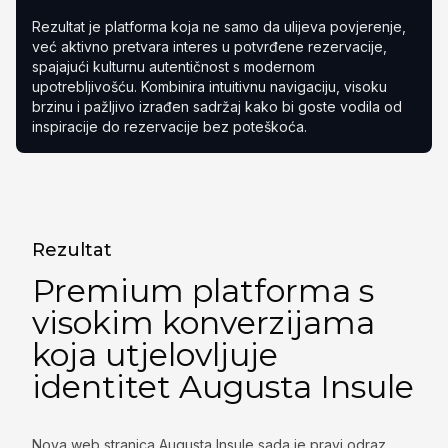
Rezultat je platforma koja ne samo da ulijeva povjerenje,
već aktivno pretvara interes u potvrđene rezervacije,
spajajući kulturnu autentičnost s modernom
upotrebljivošću. Kombinira intuitivnu navigaciju, visoku
brzinu i pažljivo izrađen sadržaj kako bi goste vodila od
inspiracije do rezervacije bez poteškoća.
Rezultat
Premium platforma s
visokim konverzijama
koja utjelovljuje
identitet Augusta Insule
Nova web stranica Augusta Insule sada je pravi odraz