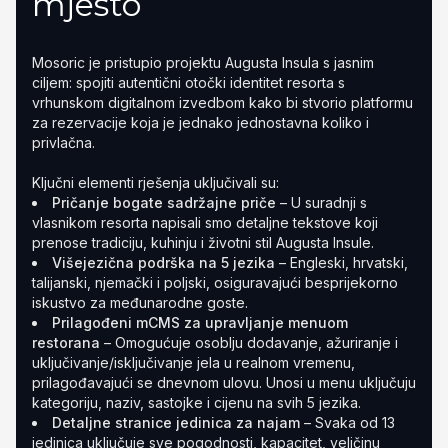
mjesto
Mosoric je pristupio projektu Augusta Insula s jasnim
ciljem: spojiti autentični otočki identitet resorta s
vrhunskom digitalnom izvedbom kako bi stvorio platformu
za rezervacije koja je jednako jednostavna koliko i
privlačna.
Ključni elementi rješenja uključivali su:
Pričanje bogate sadržajne priče
– U suradnji s
vlasnikom resorta napisali smo detaljne tekstove koji
prenose tradiciju, kuhinju i životni stil Augusta Insule.
Višejezična podrška na 5 jezika
– Engleski, hrvatski,
talijanski, njemački i poljski, osiguravajući besprijekorno
iskustvo za međunarodne goste.
Prilagođeni mCMS za upravljanje menuom
restorana
– Omogućuje osoblju dodavanje, ažuriranje i
uključivanje/isključivanje jela u realnom vremenu,
prilagođavajući se dnevnom ulovu. Unosi u menu uključuju
kategoriju, naziv, sastojke i cijenu na svih 5 jezika.
Detaljne stranice jedinica za najam
– Svaka od 13
jedinica uključuje sve pogodnosti, kapacitet, veličinu