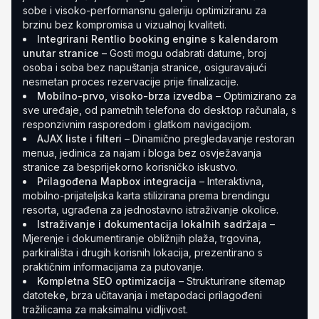
sobe i visoko-performansnu galeriju optimiziranu za
brzinu bez kompromisa u vizualnoj kvaliteti.
Integrirani Rentlio booking engine s kalendarom
unutar stranice
– Gosti mogu odabrati datume, broj
osoba i soba bez napuštanja stranice, osiguravajući
nesmetan proces rezervacije prije finalizacije.
Mobilno-prvo, visoko-brza izvedba
– Optimizirano za
sve uređaje, od pametnih telefona do desktop računala, s
responzivnim rasporedom i glatkom navigacijom.
AJAX liste i filteri
– Dinamično pregledavanje restoran
menua, jedinica za najam i bloga bez osvježavanja
stranice za besprijekorno korisničko iskustvo.
Prilagođena Mapbox integracija
– Interaktivna,
mobilno-prijateljska karta stilizirana prema brendingu
resorta, ugrađena za jednostavno istraživanje okolice.
Istraživanje i dokumentacija lokalnih sadržaja
–
Mjerenje i dokumentiranje obližnjih plaža, trgovina,
parkirališta i drugih korisnih lokacija, prezentirano s
praktičnim informacijama za putovanje.
Kompletna SEO optimizacija
– Strukturirane sitemap
datoteke, brza učitavanja i metapodaci prilagođeni
tražilicama za maksimalnu vidljivost.