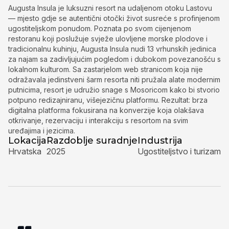
Augusta Insula je luksuzni resort na udaljenom otoku Lastovu
— mjesto gdje se autentični otočki život susreće s profinjenom
ugostiteljskom ponudom. Poznata po svom cijenjenom
restoranu koji poslužuje svježe ulovljene morske plodove i
tradicionalnu kuhinju, Augusta Insula nudi 13 vrhunskih jedinica
za najam sa zadivljujućim pogledom i dubokom povezanošću s
lokalnom kulturom. Sa zastarjelom web stranicom koja nije
odražavala jedinstveni šarm resorta niti pružala alate modernim
putnicima, resort je udružio snage s Mosoricom kako bi stvorio
potpuno redizajniranu, višejezičnu platformu. Rezultat: brza
digitalna platforma fokusirana na konverzije koja olakšava
otkrivanje, rezervaciju i interakciju s resortom na svim
uređajima i jezicima.
Lokacija
Razdoblje suradnje
Industrija
Hrvatska
2025
Ugostiteljstvo i turizam