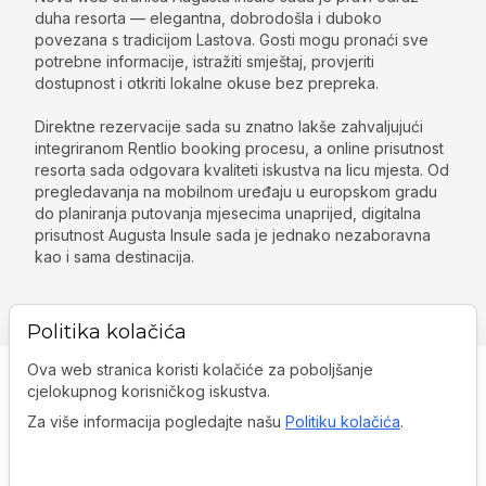
duha resorta — elegantna, dobrodošla i duboko
povezana s tradicijom Lastova. Gosti mogu pronaći sve
potrebne informacije, istražiti smještaj, provjeriti
dostupnost i otkriti lokalne okuse bez prepreka.
Direktne rezervacije sada su znatno lakše zahvaljujući
integriranom Rentlio booking procesu, a online prisutnost
resorta sada odgovara kvaliteti iskustva na licu mjesta. Od
pregledavanja na mobilnom uređaju u europskom gradu
do planiranja putovanja mjesecima unaprijed, digitalna
prisutnost Augusta Insule sada je jednako nezaboravna
kao i sama destinacija.
Politika kolačića
Ova web stranica koristi kolačiće za poboljšanje
cjelokupnog korisničkog iskustva.
Za više informacija pogledajte našu
Politiku kolačića
.
Ured:
A. G. Matoša 12, 21204,